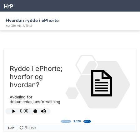
Hvordan rydde i ePhorte
by: Ole Vik, NTNU